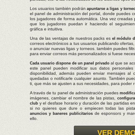
Los usuarios también podrán
apuntarse a ligas y torne
el panel de administración del portal, donde puedes cr
los jugadores de forma automática. Una vez creadas 
que los jugadores puedan ir haciendo el seguimient
gráfica e intuitiva.
Una de las ventajas de nuestros packs es
el módulo d
correos electrónicos a tus usuarios publicando ofertas
o anunciar nuevas ligas y torneos. también puedes filtr
para enviar correos más personalizados si fuese neces
al que se ac
Cada usuario dispone de un panel privado
este panel pueden modificar sus datos personales 
disponibilidad, además pueden enviar mensajes al c
quedadas o notificarle cualquier asunto. También pu
ti, que más se ajusten a sus necesidades, para poder r
A través de tu panel de administración puedes
modific
imágenes, cambiar el nombre de las pistas,
configura
y el desfase horario y duración de las partidas e
club
si no quieres que dure o empiecen todas las pis
de esponsors y marc
anuncios y baneres publicitarios
ello.
VER DEM