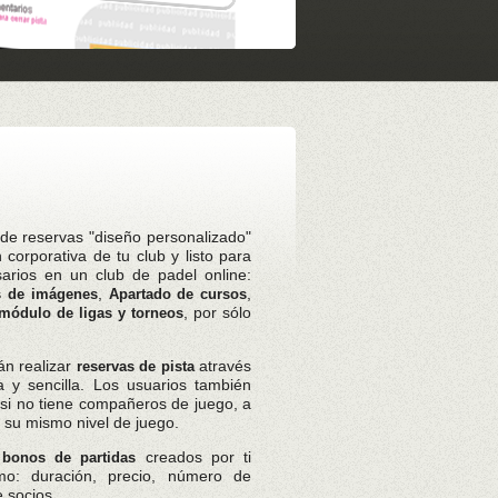
 de reservas "diseño personalizado"
corporativa de tu club y listo para
arios en un club de padel online:
,
,
s de imágenes
Apartado de cursos
, por sólo
módulo de ligas y torneos
án realizar
através
reservas de pista
 y sencilla. Los usuarios también
 si no tiene compañeros de juego, a
 su mismo nivel de juego.
e
creados por ti
bonos de partidas
smo: duración, precio, número de
e socios .