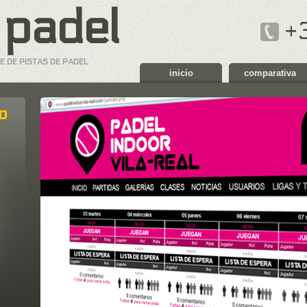
 padel
+
E DE PISTAS DE PADEL
inicio
comparativa
o