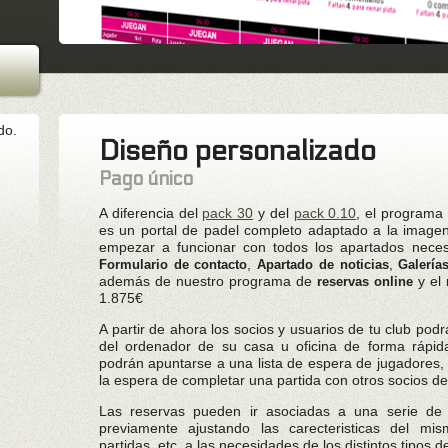
do.
Diseño personalizado
Pago único
A diferencia del
pack 30
y del
pack 0.10
, el programa
es un portal de padel completo adaptado a la imagen 
empezar a funcionar con todos los apartados neces
,
,
Formulario de contacto
Apartado de noticias
Galería
además de nuestro programa de
y el
reservas online
1.875€
A partir de ahora los socios y usuarios de tu club podr
del ordenador de su casa u oficina de forma rápida
podrán apuntarse a una lista de espera de jugadores,
la espera de completar una partida con otros socios de
Las reservas pueden ir asociadas a una serie d
previamente ajustando las carecteristicas del mi
partidas, etc. a las necesidades de los distintos tipos d