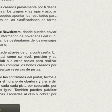
creados previamente por ti desde
os
ear los grupos y las ligas y asociar
puedes apuntar los resultados para
o de las clasificaciones de forma
, dónde puedes enviar
e Newsletters
, informando de novedades del club,
ar los destinatarios de los mensajes
ario.
cede através de una contraseña. En
así como su nivel, posición y su
lub o a otros socios para realizar
eden comprar los bonos creados por
ealizar reservas de pistas.
del portal, textos e
ar los contenidos
r el horario de obertura y cierre del
n cada cada pista por separado, por
tas igual. También puedes
publicar
as asociadas al club y cobrar por
O